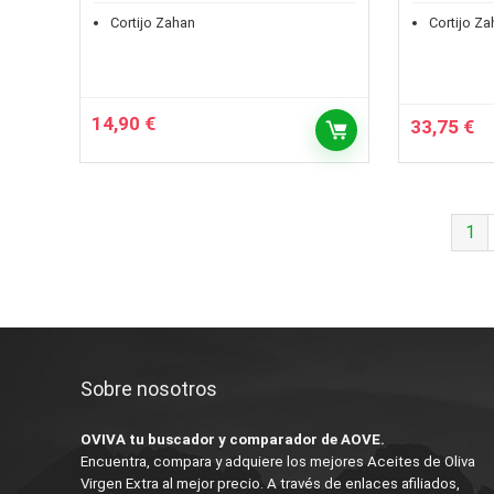
Cortijo Zahan
Cortijo Za
14,90
€
33,75
€
1
Sobre nosotros
OVIVA tu buscador y comparador de AOVE.
Encuentra, compara y adquiere los mejores Aceites de Oliva
Virgen Extra al mejor precio. A través de enlaces afiliados,