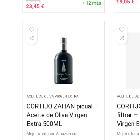
34,95
€
19,05
€
+ 12 más
El
El
23,45
€
precio
precio
original
actual
era:
es:
34,95 €.
23,45 €.
ACEITE DE OLIVA VIRGEN EXTRA
ACEITE DE OL
CORTIJO ZAHAN picual –
CORTIJ
Aceite de Oliva Virgen
filtrar –
Extra 500ML
Virgen 
Mejor oferta en:
Amazon.es
Mejor oferta 