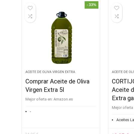
era:
es:
era:
es
- 33%
24,90 €.
24,50 €.
24,90 €.
24
ACEITE DE OLIVA VIRGEN EXTRA
ACEITE DE OL
Comprar Aceite de Oliva
CORTIJ
Virgen Extra 5l
Aceite d
Extra ga
Mejor oferta en:
Amazon.es
Mejor oferta 
-
Aceites La