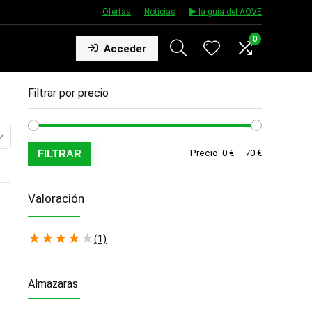
Ofertas
★
Noticias
★
▶️ la guía del AOVE
0
Acceder
Filtrar por precio
Precio
Precio
FILTRAR
Precio:
0 €
—
70 €
mínimo
máximo
Valoración
★
★
★
★
★
(1)
Almazaras