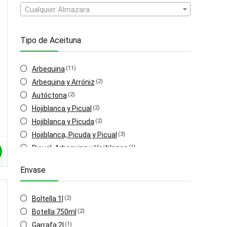
Cualquier Almazara
Tipo de Aceituna
Arbequina
(11)
Arbequina y Arróniz
(2)
Autóctona
(2)
Hojiblanca y Picual
(2)
Hojiblanca y Picuda
(2)
Hojiblanca, Picuda y Picual
(3)
Picual, Arbequina y Hojiblanca
(1)
Picual
(16)
Envase
Hojiblanca
(2)
Boltella 1l
(2)
Botella 750ml
(2)
Garrafa 2l
(1)