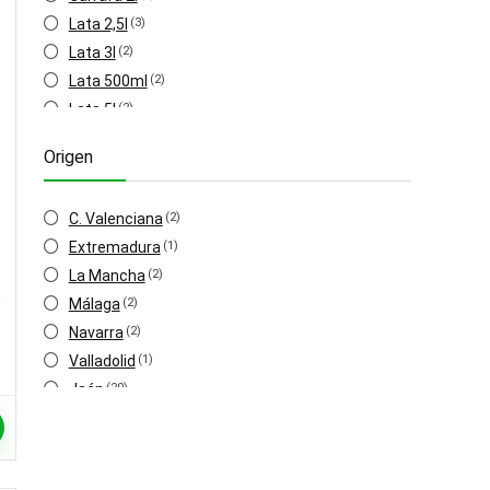
Lata 2,5l
(3)
Lata 3l
(2)
Lata 500ml
(2)
Lata 5l
(2)
Garrafa 5l
(5)
Origen
Botella 500ml
(22)
C. Valenciana
(2)
Extremadura
(1)
La Mancha
(2)
Málaga
(2)
Navarra
(2)
Valladolid
(1)
Jaén
(20)
Córdoba
(11)