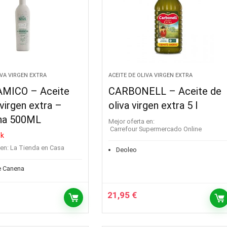
IVA VIRGEN EXTRA
ACEITE DE OLIVA VIRGEN EXTRA
MICO – Aceite
CARBONELL – Aceite de
 virgen extra –
oliva virgen extra 5 l
na 500ML
Mejor oferta en:
Carrefour Supermercado Online
ck
en:
La Tienda en Casa
Deoleo
de Canena
21,95
€
ecio
tual