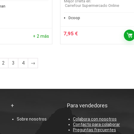
Mejor oferta en:
Carrefour Supermercado Online
han
Dcoop
7,95
€
+ 2 más
2
3
4
→
+
Para vendedores
Sobre nosotros
Colabora con nosotros
Contacto para colaborar
Preguntas frecuentes