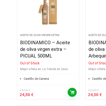
ACEITE DE OLIVA VIRGEN EXTRA
ACEITE DE OL
BIODINAMICO – Aceite
BIODINA
de oliva virgen extra –
de oliva
PICUAL 500ML
Arbequi
Out of Stock
Out of Sto
Mejor oferta en:
La Tienda en Casa
Mejor oferta 
Castillo de Canena
Castillo 
24,90
€
24,90
€
El
El
El
El
24,50
€
24,50
€
precio
precio
precio
pr
original
actual
original
ac