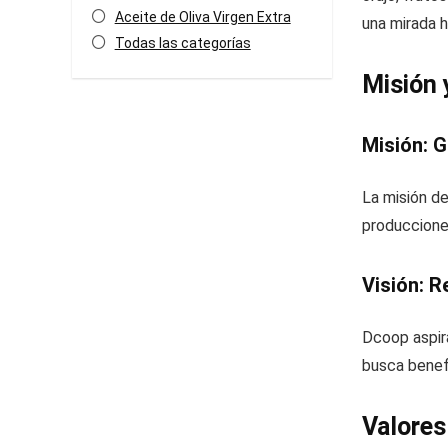
Aceite de Oliva Virgen Extra
una mirada ha
Todas las categorías
Misión 
Misión: 
La misión de
producciones
Visión: R
Dcoop aspira
busca benefi
Valore