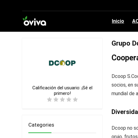
Inicio
AO
Grupo Dc
Coopera
Dcoop S.Coo
socios, en s
Calificación del usuario:
¡Sé el
primero!
mundial de a
Diversid
Categories
Dcoop no sol
orujo, fruto