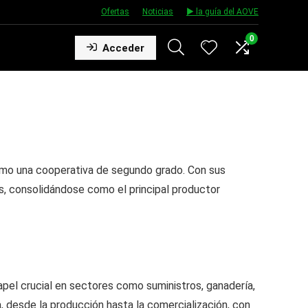
Ofertas
★
Noticias
★
▶️ la guía del AOVE
0
Acceder
omo una cooperativa de segundo grado. Con sus
s, consolidándose como el principal productor
apel crucial en sectores como suministros, ganadería,
, desde la producción hasta la comercialización, con