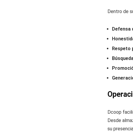
Dentro de su
Defensa d
Honestida
Respeto p
Búsqueda 
Promoció
Generació
Operaci
Dcoop facili
Desde almaza
su presencia