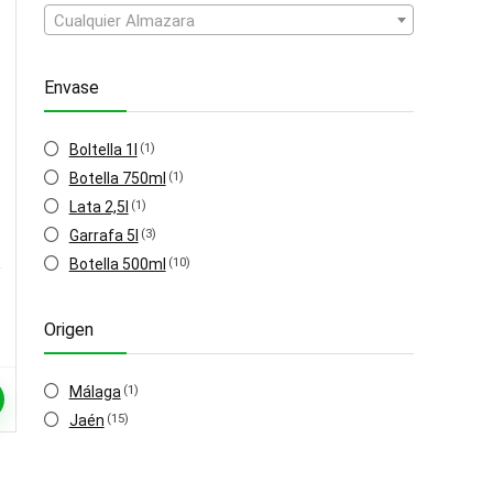
Cualquier Almazara
Envase
Boltella 1l
(1)
l
Botella 750ml
(1)
Lata 2,5l
(1)
Garrafa 5l
(3)
Botella 500ml
(10)
Origen
Málaga
(1)
Jaén
(15)