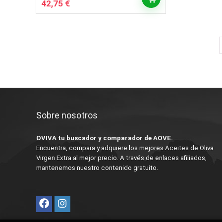
El
El
42,75
€
precio
precio
original
actual
era:
es:
44,75 €.
42,75 €.
Sobre nosotros
OVIVA tu buscador y comparador de AOVE.
Encuentra, compara y adquiere los mejores Aceites de Oliva
Virgen Extra al mejor precio. A través de enlaces afiliados,
mantenemos nuestro contenido gratuito.