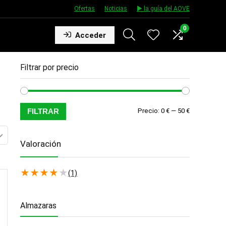
Ofertas
★
Noticias
★
▶️ la guía del AOVE
0
Acceder
Filtrar por precio
Precio
Precio
FILTRAR
Precio:
0 €
—
50 €
mínimo
máximo
Valoración
★
★
★
★
★
(1)
Almazaras