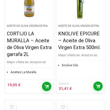
ACEITE DE OLIVA VIRGEN EXTRA
ACEITE DE OLIVA VIRGEN EXTRA
CORTIJO LA
KNOLIVE EPICURE
MURALLA – Aceite
– Aceite de Oliva
de Oliva Virgen Extra
Virgen Extra 500ml.
garrafa 2L
Mejor oferta en:
Amazon.es
Mejor oferta en:
Amazon.es
Knolive Oils
Aceites La Muralla
32,95
€
19,05
€
El
El
31,41
€
precio
precio
original
actual
era:
es:
32,95 €.
31,41 €.