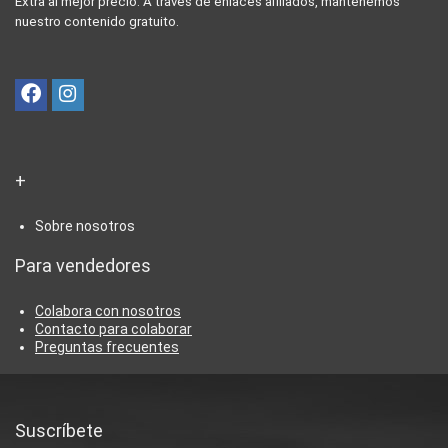
Extra al mejor precio. A través de enlaces afiliados, mantenemos
nuestro contenido gratuito.
+
Sobre nosotros
Para vendedores
Colabora con nosotros
Contacto para colaborar
Preguntas frecuentes
Suscríbete