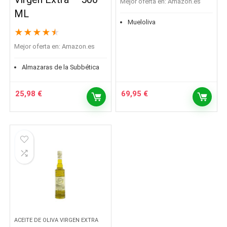
Mejor oferta en:
Amazon.es
ML
Mueloliva
★
★
★
★
★
Mejor oferta en:
Amazon.es
Almazaras de la Subbética
25,98
€
69,95
€
ACEITE DE OLIVA VIRGEN EXTRA