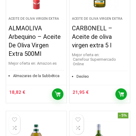
ACEITE DE OLIVA VIRGEN EXTRA
ACEITE DE OLIVA VIRGEN EXTRA
ALMAOLIVA
CARBONELL –
Arbequino – Aceite
Aceite de oliva
De Oliva Virgen
virgen extra 5 l
Extra 500Ml
Mejor oferta en:
Carrefour Supermercado
Mejor oferta en:
Amazon.es
Online
Almazaras de la Subbética
Deoleo
18,82
€
21,95
€
- 5%