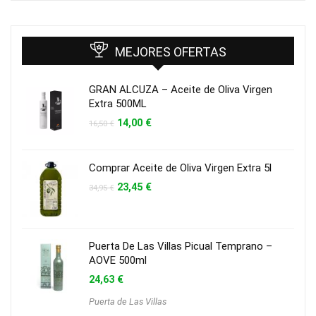
MEJORES OFERTAS
GRAN ALCUZA – Aceite de Oliva Virgen
Extra 500ML
El
El
14,00
€
16,50
€
precio
precio
original
actual
era:
es:
16,50 €.
14,00 €.
Comprar Aceite de Oliva Virgen Extra 5l
El
El
23,45
€
34,95
€
precio
precio
original
actual
era:
es:
34,95 €.
23,45 €.
Puerta De Las Villas Picual Temprano –
AOVE 500ml
24,63
€
Puerta de Las Villas