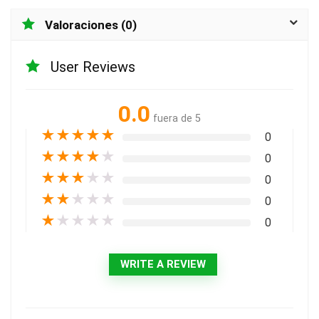
Valoraciones (0)
User Reviews
0.0
fuera de 5
★
★
★
★
★
0
★
★
★
★
★
0
★
★
★
★
★
0
★
★
★
★
★
0
★
★
★
★
★
0
WRITE A REVIEW