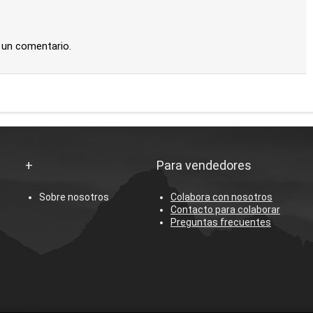
 un comentario.
+
Para vendedores
Sobre nosotros
Colabora con nosotros
Contacto para colaborar
Preguntas frecuentes