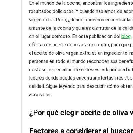
En el mundo de la cocina, encontrar los ingredien
resultados deliciosos. Y cuando hablamos de aceite
virgen extra. Pero, ¿dónde podemos encontrar la
amante de la cocina y quieres disfrutar de la calid
en el lugar correcto. En esta publicación del
blog
,
ofertas de aceite de oliva virgen extra, para que p
el aceite de oliva virgen extra es un ingrediente 
personas en todo el mundo reconocen sus benefici
costoso, especialmente si deseas adquirir una bot
lugares donde puedes encontrar ofertas irresisti
calidad. Sigue leyendo para descubrir cómo obtene
accesibles.
¿Por qué elegir aceite de oliva 
Factores a considerar al buscar