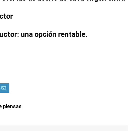
ctor
ctor: una opción rentable.
e piensas