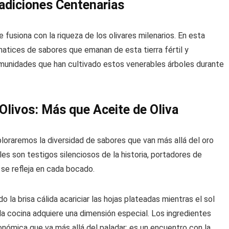
adiciones Centenarias
e fusiona con la riqueza de los olivares milenarios. En esta
atices de sabores que emanan de esta tierra fértil y
omunidades que han cultivado estos venerables árboles durante
Olivos: Más que Aceite de Oliva
loraremos la diversidad de sabores que van más allá del oro
es son testigos silenciosos de la historia, portadores de
se refleja en cada bocado.
do la brisa cálida acariciar las hojas plateadas mientras el sol
 la cocina adquiere una dimensión especial. Los ingredientes
ómica que va más allá del paladar; es un encuentro con la