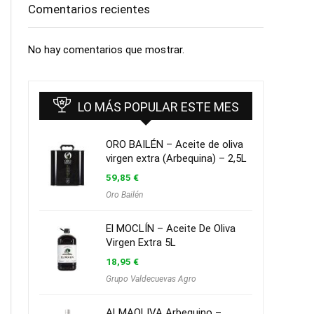
Comentarios recientes
No hay comentarios que mostrar.
LO MÁS POPULAR ESTE MES
ORO BAILÉN – Aceite de oliva
virgen extra (Arbequina) – 2,5L
59,85
€
Oro Bailén
El MOCLÍN – Aceite De Oliva
Virgen Extra 5L
18,95
€
Grupo Valdecuevas Agro
ALMAOLIVA Arbequino –