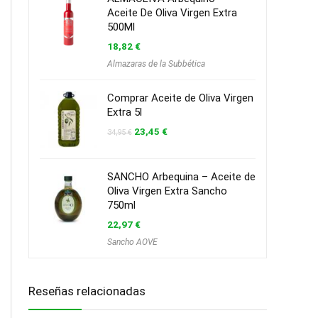
Aceite De Oliva Virgen Extra
500Ml
18,82
€
Almazaras de la Subbética
Comprar Aceite de Oliva Virgen
Extra 5l
El
El
23,45
€
34,95
€
precio
precio
original
actual
era:
es:
34,95 €.
23,45 €.
SANCHO Arbequina – Aceite de
Oliva Virgen Extra Sancho
750ml
22,97
€
Sancho AOVE
Reseñas relacionadas