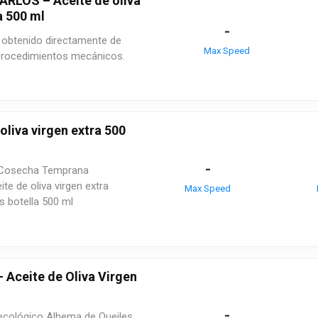
RLOS – Aceite de oliva
a 500 ml
-
a, obtenido directamente de
Max Speed
procedimientos mecánicos.
liva virgen extra 500
-
ra Cosecha Temprana
te de oliva virgen extra
Max Speed
botella 500 ml
Aceite de Oliva Virgen
-
a ecológico Alhema de Queiles