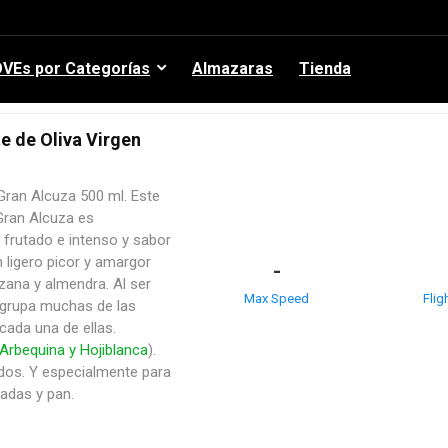
VEs por Categorías
Almazaras
Tienda
 de Oliva Virgen
ran Alcuza 500 ml.
Este
 Gran Alcuza es
 frutado e intenso y sabor
n ligero picor y amargor
-
ana y almendra. Al ser
Max Speed
Flig
agrupa muchas de las
cada una de ellas.
 Arbequina y Hojiblanca
).
ados. Y especialmente para
adas y pan.