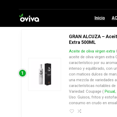
Inicio
AO
GRAN ALCUZA – Aceite
Extra 500ML
Aceite de oliva virgen extra
G
aceite de oliva virgen extra
característico por su aroma
intenso y equilibrado, con u
1
con matices dulces de manz
una mezcla de variedades 
características notables de 
Variedad: Coupage (
Picual,
Uso: Guisos, fritos y estof
consumo en crudo en ensal