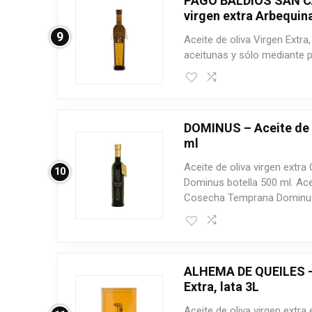
PAGO BALDIOS SAN CA
virgen extra Arbequin
9
Aceite de oliva Virgen Extr
aceitunas y sólo mediante 
DOMINUS – Aceite de o
ml
Aceite de oliva virgen ext
10
Dominus botella 500 ml. Acei
Cosecha Temprana Dominus 
ALHEMA DE QUEILES – 
Extra, lata 3L
Aceite de oliva virgen extr