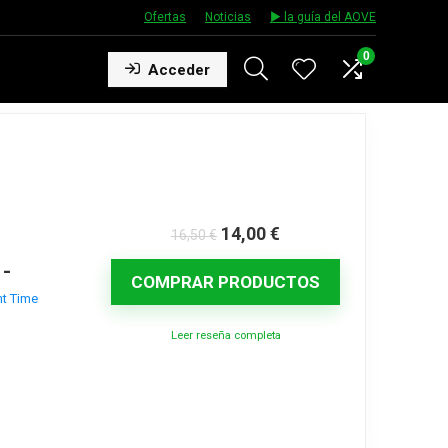
Ofertas
★
Noticias
★
▶️ la guía del AOVE
0
Acceder
14,00
€
16,50
€
-
COMPRAR PRODUCTOS
ht Time
Leer reseña completa