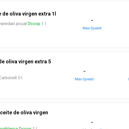
de oliva virgen extra 1l
-
 variedad picual
Dcoop
1 l.
Max Speed
 oliva virgen extra 5
-
Carbonell 5 l.
Max Speed
eite de oliva virgen
-
hojiblanca
Dcoop
1 l.