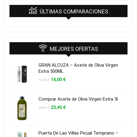
ÚLTIMAS COMPARACIONES
MEJORES OFERTAS
GRAN ALCUZA – Aceite de Oliva Virgen
Extra 500ML
El
El
14,00
€
16,50
€
precio
precio
original
actual
era:
es:
16,50 €.
14,00 €.
Comprar Aceite de Oliva Virgen Extra 5l
El
El
23,45
€
34,95
€
precio
precio
original
actual
era:
es:
34,95 €.
23,45 €.
Puerta De Las Villas Picual Temprano –