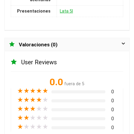
Presentaciones
Lata 5l
Valoraciones (0)
User Reviews
0.0
fuera de 5
★
★
★
★
★
0
★
★
★
★
★
0
★
★
★
★
★
0
★
★
★
★
★
0
★
★
★
★
★
0