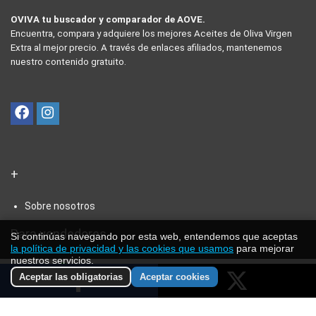
OVIVA tu buscador y comparador de AOVE.
Encuentra, compara y adquiere los mejores Aceites de Oliva Virgen
Extra al mejor precio. A través de enlaces afiliados, mantenemos
nuestro contenido gratuito.
+
Sobre nosotros
Para vendedores
Si continúas navegando por esta web, entendemos que aceptas
la política de privacidad y las cookies que usamos
para mejorar
nuestros servicios.
Colabora con nosotros
0
Aceptar las obligatorias
Aceptar cookies
Contacto para colaborar
Preguntas frecuentes
Compártelo
Publícalo