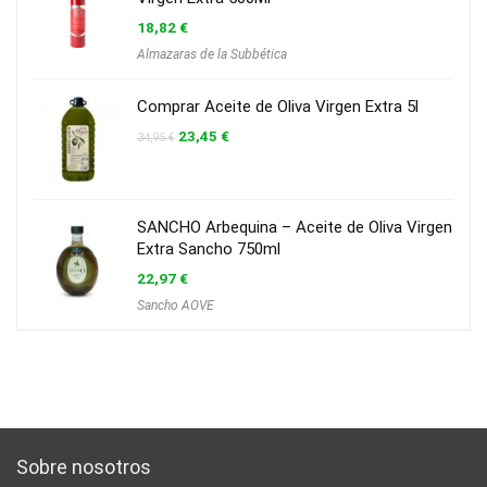
18,82
€
Almazaras de la Subbética
Comprar Aceite de Oliva Virgen Extra 5l
El
El
23,45
€
34,95
€
precio
precio
original
actual
era:
es:
34,95 €.
23,45 €.
SANCHO Arbequina – Aceite de Oliva Virgen
Extra Sancho 750ml
22,97
€
Sancho AOVE
Sobre nosotros