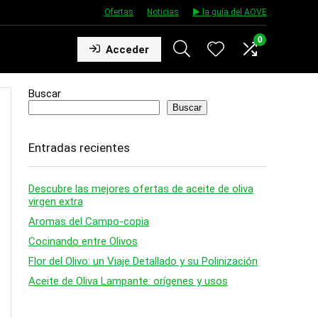
Ofertas
★
Noticias
★
▶️ la guía del AOVE
0
Acceder
Buscar
Buscar
Entradas recientes
Descubre las mejores ofertas de aceite de oliva
virgen extra
Aromas del Campo-copia
Cocinando entre Olivos
Flor del Olivo: un Viaje Detallado y su Polinización
Aceite de Oliva Lampante: orígenes y usos