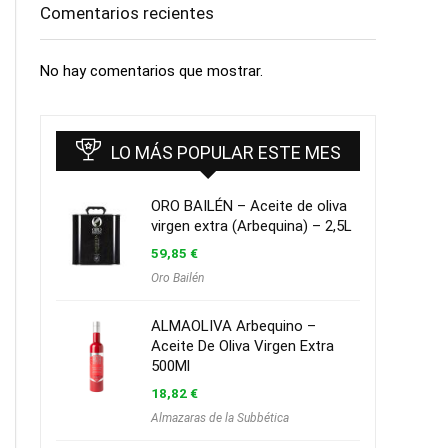
Comentarios recientes
No hay comentarios que mostrar.
LO MÁS POPULAR ESTE MES
ORO BAILÉN – Aceite de oliva
virgen extra (Arbequina) – 2,5L
59,85
€
Oro Bailén
ALMAOLIVA Arbequino –
Aceite De Oliva Virgen Extra
500Ml
18,82
€
Almazaras de la Subbética