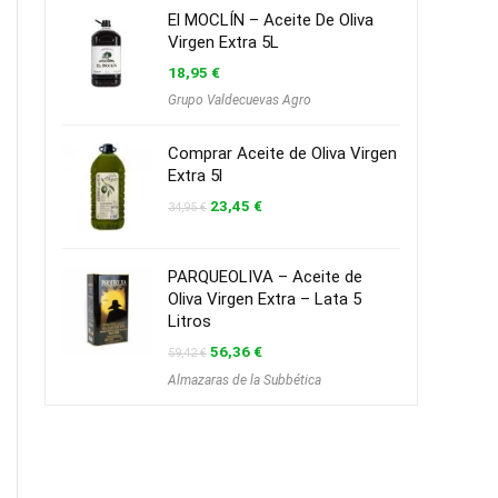
El MOCLÍN – Aceite De Oliva
Virgen Extra 5L
18,95
€
Grupo Valdecuevas Agro
Comprar Aceite de Oliva Virgen
Extra 5l
El
El
23,45
€
34,95
€
precio
precio
original
actual
era:
es:
34,95 €.
23,45 €.
PARQUEOLIVA – Aceite de
Oliva Virgen Extra – Lata 5
Litros
El
El
56,36
€
59,42
€
precio
precio
Almazaras de la Subbética
original
actual
era:
es:
59,42 €.
56,36 €.